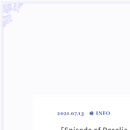
2021.07.13
INFO
「Episode of R