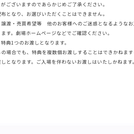
りがございますのであらかじめご了承ください。
配布となり、お選びいただくことはできません。
・譲渡・売買希望等 他のお客様へのご迷惑となるようなお
ります。劇場ホームページなどでご確認ください。
特典1つのお渡しとなります。
NEWS
IN
ちの場合でも、特典を複数個お渡しすることはできかねます
渡しとなります。ご入場を伴わないお渡しはいたしかねます
R
CAST・STAFF
TI
GOODS
EV