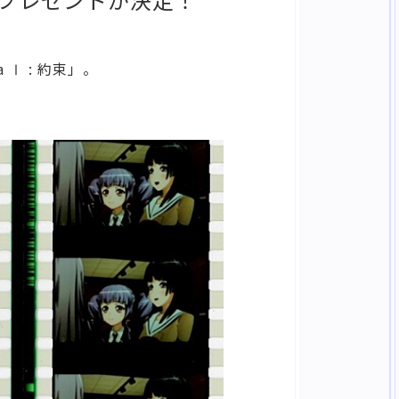
a Ⅰ : 約束」。
！