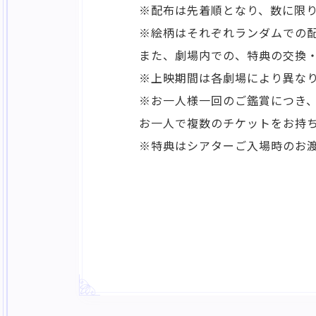
※配布は先着順となり、数に限
※絵柄はそれぞれランダムでの
また、劇場内での、特典の交換
※上映期間は各劇場により異な
※お一人様一回のご鑑賞につき、
HOME
お一人で複数のチケットをお持
※特典はシアターご入場時のお
CHARACTE
THEATER
SPECIAL