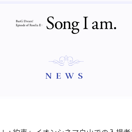
NEWS
oselia Ⅰ : 約束」イオンシネマ白山での